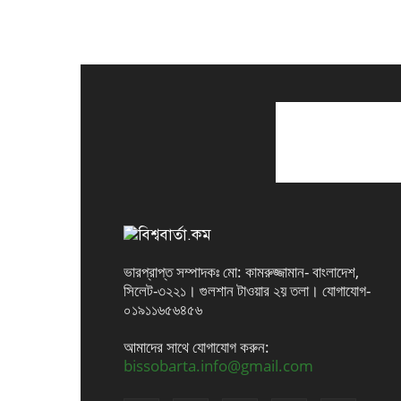
ভারপ্রাপ্ত সম্পাদকঃ মো: কামরুজ্জামান- বাংলাদেশ,
সিলেট-৩২২১। গুলশান টাওয়ার ২য় তলা। যোগাযোগ-
০১৯১১৬৫৬৪৫৬
আমাদের সাথে যোগাযোগ করুন:
bissobarta.info@gmail.com