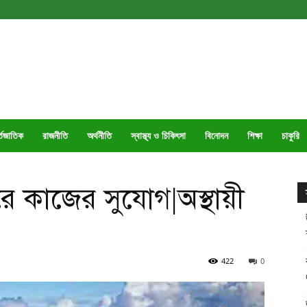
্তজাতিক
রাজনীতি
অর্থনীতি
স্বাস্থ্য ও চিকিৎসা
বিনোদন
শিক্ষা
চাকুরি
করে কাজের সুযোগ|অস্থায়ী
422
0