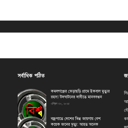
সর্বাধিক পঠিত
জন
কমলগঞ্জের ভেড়াছড়ি গ্রামে ইকবাল মুত্যুর
সি
রহস্য উদঘাটনের দাবীতে মানববন্ধন
আর
এপ্রিল ৩০, ২০২৫
মৌ
কম
বজ্রপাতে দেশের ভিন্ন জায়গায় বেশ
কয়েক জনের মৃত্যু: আহত অনেক
জা