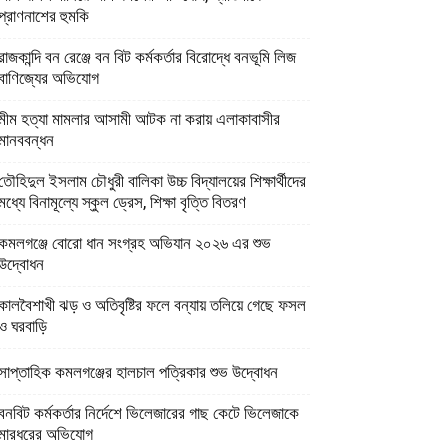
প্রাণনাশের হুমকি
রাজকান্দি বন রেঞ্জে বন বিট কর্মকর্তার বিরোদ্ধে বনভূমি লিজ
বাণিজ্যের অভিযোগ
মীম হত্যা মামলার আসামী আটক না করায় এলাকাবাসীর
মানববন্ধন
তৌহিদুল ইসলাম চৌধুরী বালিকা উচ্চ বিদ্যালয়ের শিক্ষার্থীদের
মধ্যে বিনামূল্যে স্কুল ড্রেস, শিক্ষা বৃত্তি বিতরণ
কমলগঞ্জে বোরো ধান সংগ্রহ অভিযান ২০২৬ এর শুভ
উদ্বোধন
কালবৈশাখী ঝড় ও অতিবৃষ্টির ফলে বন্যায় তলিয়ে গেছে ফসল
ও ঘরবাড়ি
সাপ্তাহিক কমলগঞ্জের হালচাল পত্রিকার শুভ উদ্বোধন
বনবিট কর্মকর্তার নির্দেশে ভিলেজারের গাছ কেটে ভিলেজাকে
মারধরের অভিযোগ