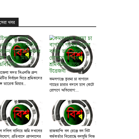
সেরা খবর
জেলা সদর সিএনজি গ্রুপ
িটির নির্বাচন ঘিরে শ্রমিকদের
কমলগঞ্জে কুরমা চা বাগানে
্গে তারেক মিয়ার...
গাছের চারার বদলে ডাল কেটে
রোপণে অভিযোগ:...
ল দলিল বানিয়ে জমি দখলের
রাজকান্দি বন রেঞ্জে বন বিট
িযোগ, প্রতিবাদে প্রাণনাশের
কর্মকর্তার বিরোদ্ধে বনভূমি লিজ