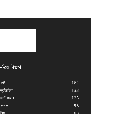
প্রিয় বিভাগ
লেট
162
্ন্তজাতিক
133
লভীবাজার
125
লগঞ্জ
96
তীয়
83