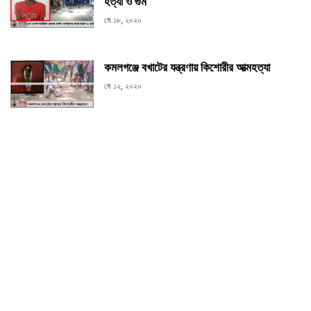
হত্যা ও গুম
মে ১৮, ২০২০
কমলগঞ্জে বখাটের যন্ত্রণায় কিশোরীর আত্মহত্যা
মে ১২, ২০২০