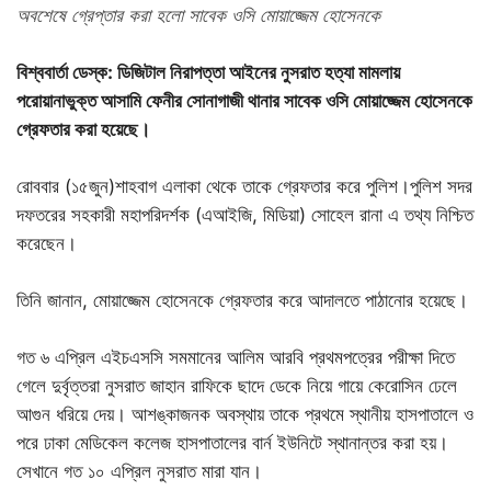
অবশেষে গ্রেপ্তার করা হলো সাবেক ওসি মোয়াজ্জেম হোসেনকে
বিশ্ববার্তা ডেস্ক: ডিজিটাল নিরাপত্তা আইনের নুসরাত হত্যা মামলায়
পরোয়ানাভুক্ত আসামি ফেনীর সোনাগাজী থানার সাবেক ওসি মোয়াজ্জেম হোসেনকে
গ্রেফতার করা হয়েছে।
রোববার (১৫জুন)শাহবাগ এলাকা থেকে তাকে গ্রেফতার করে পুলিশ।পুলিশ সদর
দফতরের সহকারী মহাপরিদর্শক (এআইজি, মিডিয়া) সোহেল রানা এ তথ্য নিশ্চিত
করেছেন।
তিনি জানান, মোয়াজ্জেম হোসেনকে গ্রেফতার করে আদালতে পাঠানোর হয়েছে।
গত ৬ এপ্রিল এইচএসসি সমমানের আলিম আরবি প্রথমপত্রের পরীক্ষা দিতে
গেলে দুর্বৃত্তরা নুসরাত জাহান রাফিকে ছাদে ডেকে নিয়ে গায়ে কেরোসিন ঢেলে
আগুন ধরিয়ে দেয়। আশঙ্কাজনক অবস্থায় তাকে প্রথমে স্থানীয় হাসপাতালে ও
পরে ঢাকা মেডিকেল কলেজ হাসপাতালের বার্ন ইউনিটে স্থানান্তর করা হয়।
সেখানে গত ১০ এপ্রিল নুসরাত মারা যান।