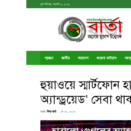
বৃহস্পতিবার, আগস্ট ৬, ২০২৬
বিশ্ববার্তা
প্রচ্ছদ
জাতীয়
সারাদেশ
করোনা ভাইরাস
আর্ন
হুয়াওয়ে স্মার্টফোন
অ্যান্ড্রয়েড’ সেবা 
দ্বারা
বিশ্ব বার্তা
-
মে ২০, ২০১৯