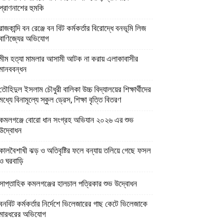
প্রাণনাশের হুমকি
রাজকান্দি বন রেঞ্জে বন বিট কর্মকর্তার বিরোদ্ধে বনভূমি লিজ
বাণিজ্যের অভিযোগ
মীম হত্যা মামলার আসামী আটক না করায় এলাকাবাসীর
মানববন্ধন
তৌহিদুল ইসলাম চৌধুরী বালিকা উচ্চ বিদ্যালয়ের শিক্ষার্থীদের
মধ্যে বিনামূল্যে স্কুল ড্রেস, শিক্ষা বৃত্তি বিতরণ
কমলগঞ্জে বোরো ধান সংগ্রহ অভিযান ২০২৬ এর শুভ
উদ্বোধন
কালবৈশাখী ঝড় ও অতিবৃষ্টির ফলে বন্যায় তলিয়ে গেছে ফসল
ও ঘরবাড়ি
সাপ্তাহিক কমলগঞ্জের হালচাল পত্রিকার শুভ উদ্বোধন
বনবিট কর্মকর্তার নির্দেশে ভিলেজারের গাছ কেটে ভিলেজাকে
মারধরের অভিযোগ