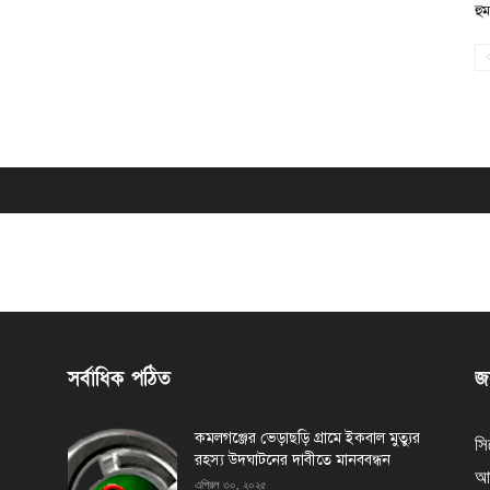
হু
সর্বাধিক পঠিত
জন
কমলগঞ্জের ভেড়াছড়ি গ্রামে ইকবাল মুত্যুর
সি
রহস্য উদঘাটনের দাবীতে মানববন্ধন
আর
এপ্রিল ৩০, ২০২৫