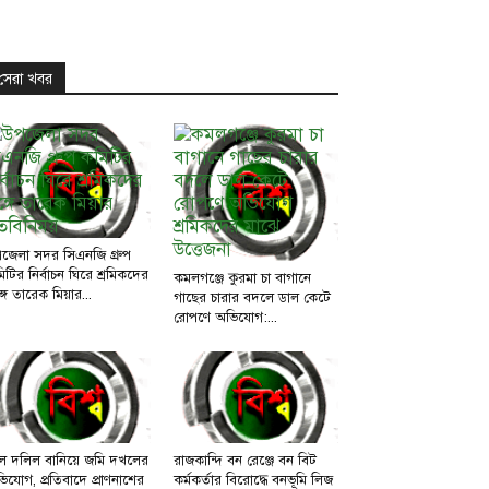
সেরা খবর
জেলা সদর সিএনজি গ্রুপ
িটির নির্বাচন ঘিরে শ্রমিকদের
কমলগঞ্জে কুরমা চা বাগানে
্গে তারেক মিয়ার...
গাছের চারার বদলে ডাল কেটে
রোপণে অভিযোগ:...
ল দলিল বানিয়ে জমি দখলের
রাজকান্দি বন রেঞ্জে বন বিট
িযোগ, প্রতিবাদে প্রাণনাশের
কর্মকর্তার বিরোদ্ধে বনভূমি লিজ