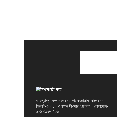
ভারপ্রাপ্ত সম্পাদকঃ মো: কামরুজ্জামান- বাংলাদেশ,
সিলেট-৩২২১। গুলশান টাওয়ার ২য় তলা। যোগাযোগ-
০১৯১১৬৫৬৪৫৬