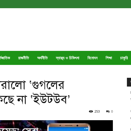
্তজাতিক
রাজনীতি
অর্থনীতি
স্বাস্থ্য ও চিকিৎসা
বিনোদন
শিক্ষা
চাকুরি
 হারালো ‘গুগলের
থাকছে না ‘ইউটউব’
253
0