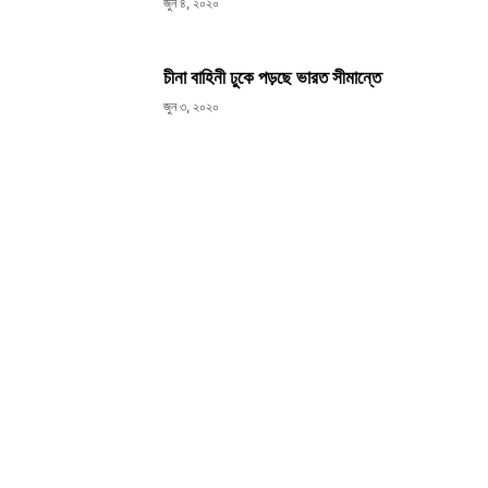
জুন ৪, ২০২০
চীনা বাহিনী ঢুকে পড়ছে ভারত সীমান্তে
জুন ৩, ২০২০