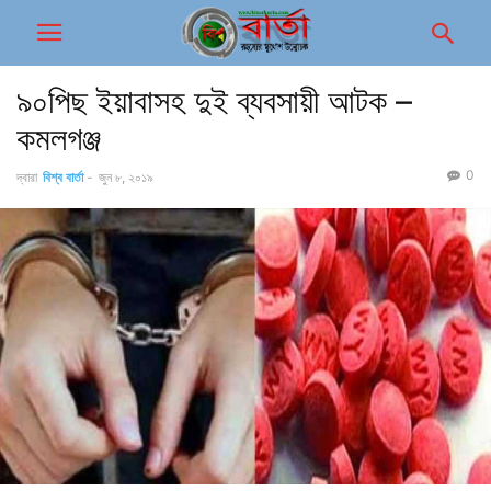
৯০পিছ ইয়াবাসহ দুই ব্যবসায়ী আটক –
কমলগঞ্জ
0
দ্বারা
বিশ্ব বার্তা
-
জুন ৮, ২০১৯