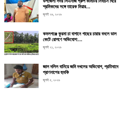
উপজেলা সদর সিএনজি গ্রুপ কমিটির নির্বাচন ঘিরে
শ্রমিকদের সঙ্গে তারেক মিয়ার...
জুলাই ২৬, ২০২৬
কমলগঞ্জে কুরমা চা বাগানে গাছের চারার বদলে ডাল
কেটে রোপণে অভিযোগ:...
জুলাই ২১, ২০২৬
জাল দলিল বানিয়ে জমি দখলের অভিযোগ, প্রতিবাদে
প্রাণনাশের হুমকি
জুলাই ৫, ২০২৬