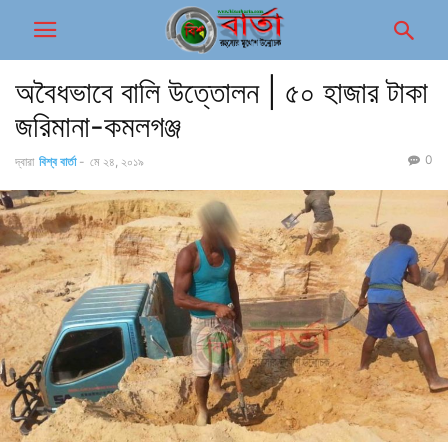
অবৈধভাবে বালি উত্তোলন | ৫০ হাজার টাকা
জরিমানা-কমলগঞ্জ
0
দ্বারা
বিশ্ব বার্তা
-
মে ২৪, ২০১৯