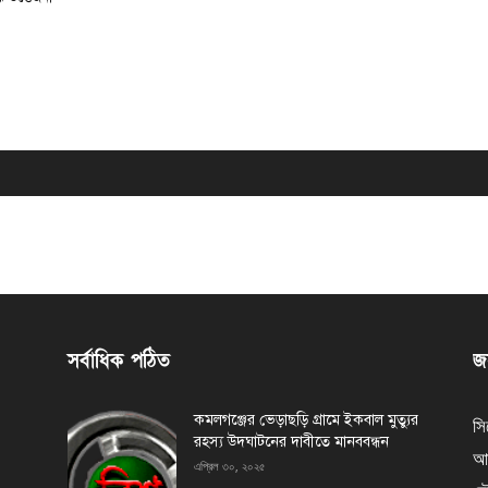
সর্বাধিক পঠিত
জন
কমলগঞ্জের ভেড়াছড়ি গ্রামে ইকবাল মুত্যুর
সি
রহস্য উদঘাটনের দাবীতে মানববন্ধন
আর
এপ্রিল ৩০, ২০২৫