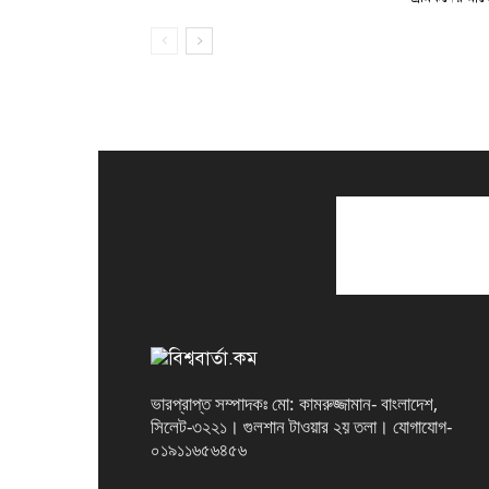
ভারপ্রাপ্ত সম্পাদকঃ মো: কামরুজ্জামান- বাংলাদেশ,
সিলেট-৩২২১। গুলশান টাওয়ার ২য় তলা। যোগাযোগ-
০১৯১১৬৫৬৪৫৬