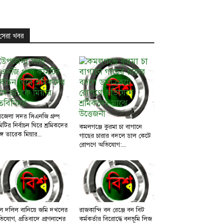
সেরা খবর
জেলা সদর সিএনজি গ্রুপ
িটির নির্বাচন ঘিরে শ্রমিকদের
কমলগঞ্জে কুরমা চা বাগানে
্গে তারেক মিয়ার...
গাছের চারার বদলে ডাল কেটে
রোপণে অভিযোগ:...
ল দলিল বানিয়ে জমি দখলের
রাজকান্দি বন রেঞ্জে বন বিট
িযোগ, প্রতিবাদে প্রাণনাশের
কর্মকর্তার বিরোদ্ধে বনভূমি লিজ