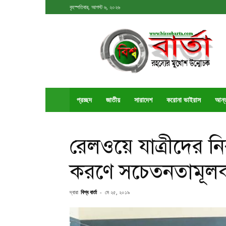
বৃহস্পতিবার, আগস্ট ৬, ২০২৬
বিশ্ববার্তা
প্রচ্ছদ
জাতীয়
সারাদেশ
করোনা ভাইরাস
আর্ন
রেলওয়ে যাত্রীদের নির
করণে সচেতনতামূলক
দ্বারা
বিশ্ব বার্তা
-
মে ২৫, ২০১৯