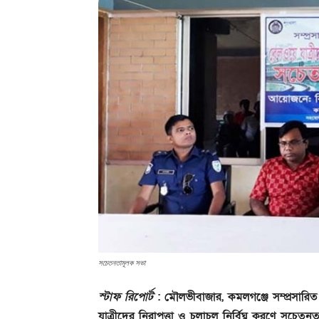
সচেতনতামূলক সভা
স্টাফ রিপোর্ট
: মৌলভীবাজার, কমলগঞ্জে সম্প্রসারিত 
যাত্রীদের নিরাপত্তা ও চলাচল নির্বিঘ্ন করণে সচেতনত