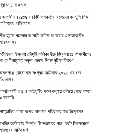
প্রাণনাশের হুমকি
রাজকান্দি বন রেঞ্জে বন বিট কর্মকর্তার বিরোদ্ধে বনভূমি লিজ
বাণিজ্যের অভিযোগ
মীম হত্যা মামলার আসামী আটক না করায় এলাকাবাসীর
মানববন্ধন
তৌহিদুল ইসলাম চৌধুরী বালিকা উচ্চ বিদ্যালয়ের শিক্ষার্থীদের
মধ্যে বিনামূল্যে স্কুল ড্রেস, শিক্ষা বৃত্তি বিতরণ
কমলগঞ্জে বোরো ধান সংগ্রহ অভিযান ২০২৬ এর শুভ
উদ্বোধন
কালবৈশাখী ঝড় ও অতিবৃষ্টির ফলে বন্যায় তলিয়ে গেছে ফসল
ও ঘরবাড়ি
সাপ্তাহিক কমলগঞ্জের হালচাল পত্রিকার শুভ উদ্বোধন
বনবিট কর্মকর্তার নির্দেশে ভিলেজারের গাছ কেটে ভিলেজাকে
মারধরের অভিযোগ