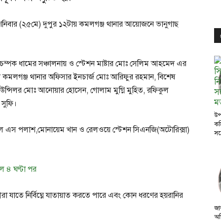
 রোধে শনিবার (২৫মে) দুপুর ১২টায় কমলগঞ্জ থানার আয়োজনে ভানুগাছ
ই চম্পক ধামের সঞ্চালনায় ও স্টেশন মাষ্টার মোঃ সেলিম আহমেদ এর
েন কমলগঞ্জ থানার অফিসার ইনচার্জ মোঃ আরিফুর রহমান, বিশেষ
ন্সিলর মোঃ আনোয়ার হোসেন, গোলাম মুগ্নি মুহিত, রফিকুল
সুফি।
উপ
কম
ির্মল এস পলাশ,মোনায়েম খান ও রেলওয়ে স্টেশন সিএনজি(অটোরিক্সা)
সঙ
।
়ল ৪ ঘণ্টা পর
রা যাতে নির্বিঘ্নে যাতায়াত করতে পারে এবং কোন ধরণের হয়রানির
জা
অভ