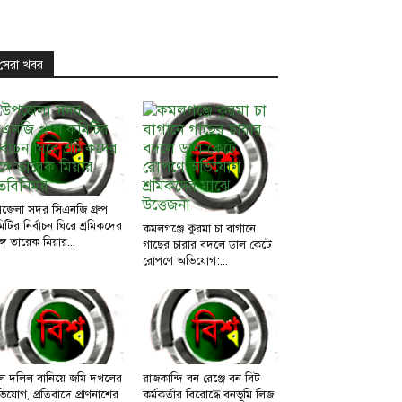
সেরা খবর
জেলা সদর সিএনজি গ্রুপ
িটির নির্বাচন ঘিরে শ্রমিকদের
কমলগঞ্জে কুরমা চা বাগানে
্গে তারেক মিয়ার...
গাছের চারার বদলে ডাল কেটে
রোপণে অভিযোগ:...
ল দলিল বানিয়ে জমি দখলের
রাজকান্দি বন রেঞ্জে বন বিট
িযোগ, প্রতিবাদে প্রাণনাশের
কর্মকর্তার বিরোদ্ধে বনভূমি লিজ