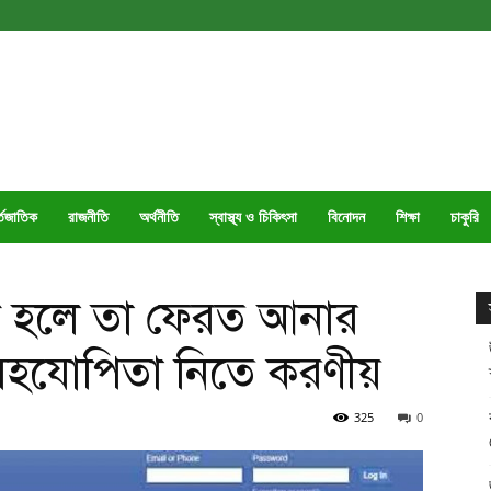
্তজাতিক
রাজনীতি
অর্থনীতি
স্বাস্থ্য ও চিকিৎসা
বিনোদন
শিক্ষা
চাকুরি
ক হলে তা ফেরত আনার
 সহযোপিতা নিতে করণীয়
325
0