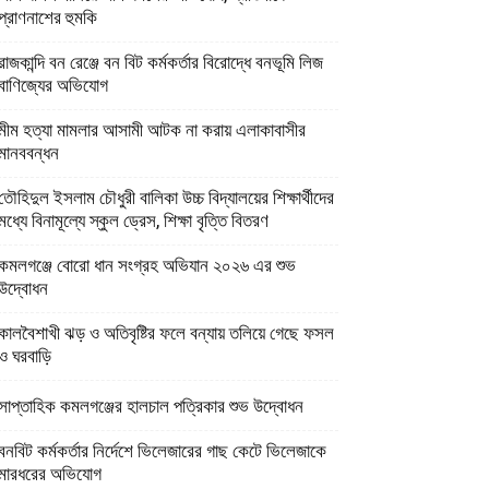
প্রাণনাশের হুমকি
রাজকান্দি বন রেঞ্জে বন বিট কর্মকর্তার বিরোদ্ধে বনভূমি লিজ
বাণিজ্যের অভিযোগ
মীম হত্যা মামলার আসামী আটক না করায় এলাকাবাসীর
মানববন্ধন
তৌহিদুল ইসলাম চৌধুরী বালিকা উচ্চ বিদ্যালয়ের শিক্ষার্থীদের
মধ্যে বিনামূল্যে স্কুল ড্রেস, শিক্ষা বৃত্তি বিতরণ
কমলগঞ্জে বোরো ধান সংগ্রহ অভিযান ২০২৬ এর শুভ
উদ্বোধন
কালবৈশাখী ঝড় ও অতিবৃষ্টির ফলে বন্যায় তলিয়ে গেছে ফসল
ও ঘরবাড়ি
সাপ্তাহিক কমলগঞ্জের হালচাল পত্রিকার শুভ উদ্বোধন
বনবিট কর্মকর্তার নির্দেশে ভিলেজারের গাছ কেটে ভিলেজাকে
মারধরের অভিযোগ