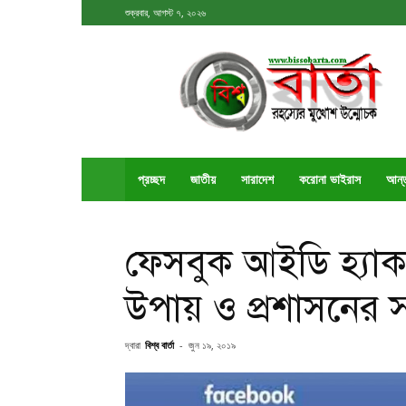
শুক্রবার, আগস্ট ৭, ২০২৬
বিশ্ববার্তা
প্রচ্ছদ
জাতীয়
সারাদেশ
করোনা ভাইরাস
আর্ন
ফেসবুক আইডি হ্যা
উপায় ও প্রশাসনের
দ্বারা
বিশ্ব বার্তা
-
জুন ১৯, ২০১৯