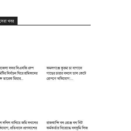
সেরা খবর
জেলা সদর সিএনজি গ্রুপ
কমলগঞ্জে কুরমা চা বাগানে
িটির নির্বাচন ঘিরে শ্রমিকদের
গাছের চারার বদলে ডাল কেটে
্গে তারেক মিয়ার...
রোপণে অভিযোগ:...
ল দলিল বানিয়ে জমি দখলের
রাজকান্দি বন রেঞ্জে বন বিট
িযোগ, প্রতিবাদে প্রাণনাশের
কর্মকর্তার বিরোদ্ধে বনভূমি লিজ