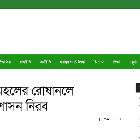
্তজাতিক
রাজনীতি
অর্থনীতি
স্বাস্থ্য ও চিকিৎসা
বিনোদন
শিক্ষা
চাকুরি
ী মহলের রোষানলে
্রশাসন নিরব
254
0