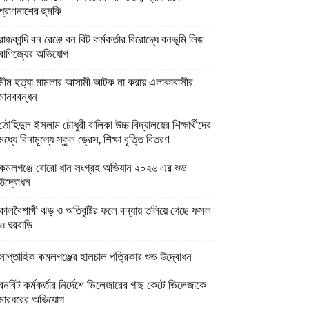
প্রাণনাশের হুমকি
রাজকান্দি বন রেঞ্জে বন বিট কর্মকর্তার বিরোদ্ধে বনভূমি লিজ
বাণিজ্যের অভিযোগ
মীম হত্যা মামলার আসামী আটক না করায় এলাকাবাসীর
মানববন্ধন
তৌহিদুল ইসলাম চৌধুরী বালিকা উচ্চ বিদ্যালয়ের শিক্ষার্থীদের
মধ্যে বিনামূল্যে স্কুল ড্রেস, শিক্ষা বৃত্তি বিতরণ
কমলগঞ্জে বোরো ধান সংগ্রহ অভিযান ২০২৬ এর শুভ
উদ্বোধন
কালবৈশাখী ঝড় ও অতিবৃষ্টির ফলে বন্যায় তলিয়ে গেছে ফসল
ও ঘরবাড়ি
সাপ্তাহিক কমলগঞ্জের হালচাল পত্রিকার শুভ উদ্বোধন
বনবিট কর্মকর্তার নির্দেশে ভিলেজারের গাছ কেটে ভিলেজাকে
মারধরের অভিযোগ