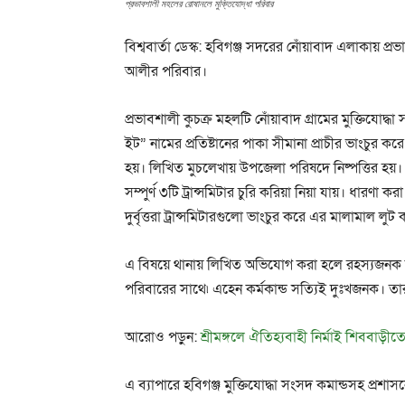
প্রভাবশালী মহলের রোষানলে মুক্তিযোদ্ধা পরিবার
বিশ্ববার্তা ডেস্ক: হবিগঞ্জ সদরের নোঁয়াবাদ এলাকায় প
আলীর পরিবার।
প্রভাবশালী কুচক্র মহলটি নোঁয়াবাদ গ্রামের মুক্তিযোদ্
ইট” নামের প্রতিষ্টানের পাকা সীমানা প্রাচীর ভাংচুর 
হয়। লিখিত মুচলেখায় উপজেলা পরিষদে নিষ্পত্তির হয়।
সম্পুর্ণ ৩টি ট্রান্সমিটার চুরি করিয়া নিয়া যায়। ধারণা 
দুর্বৃত্তরা ট্রান্সমিটারগুলো ভাংচুর করে এর মালামাল লুট 
এ বিষয়ে থানায় লিখিত অভিযোগ করা হলে রহস্যজনক ক
পরিবারের সাথে৷ এহেন কর্মকান্ড সত্যিই দুঃখজনক। তা
আরোও পড়ুন:
শ্রীমঙ্গলে ঐতিহ্যবাহী নির্মাই শিববাড়ীতে দ
এ ব্যাপারে হবিগঞ্জ মুক্তিযোদ্ধা সংসদ কমান্ডসহ প্রশাসন