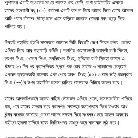
শ্মশানের একটি জংগলের মধ্যে গরুসহ ধরে ফেলি, কথা কাটাকাটির এসময়
তাদের সহযোগী মধু (৩০) ধারালো একটি রাম দা নিয়ে আমার দিকে তেরে আসলে
আমি প্রান বাঁচাতে দৌড়ে চলে এসে বাড়িতে জানালে চোররা গরু ছেড়ে দিয়ে
পালিয়ে যায়।
বিষয়টি স্হানীয় ইউপি সদস্যকে জানালে তিনি বিষয়টি দেখে দিবেন বলায়, আমরা
এবিষয় নিয়ে আর বাড়াবাড়ি করিনি। স্হানীয় প্রত্যক্ষদর্শী জয়ন্তী রাণী সিনহা,
স্বপন সিংহ, খোকন সিংহ, নবকিশোর সিংহ, সুমিত্রা রাণী সিনহা জানান এ
ঘটনার ১৩ দিন পর বৃহস্পতিবার দুপুরে গরু চোর সাবাজ ও সাজ্জাদের নেতৃত্বে
একদল দুষ্কৃতকারী রাস্তায় একা পেয়ে অরুণ সিংহ (৫২) ও তার ভাই রাজকুমার
সিংহ (৫৬)’র উপর অতর্কিত হামলা চালিয়ে তাদেরকে পিটিয়ে আহত করে।
তাদের আত্নচিৎকারে আমরা বাড়ির লোকজন এগিয়ে গেলে, হামলাকারীরা পালিয়ে
যায়, পরে তাদের উদ্ধার করে কমলগঞ্জ স্বাস্হ্য কমপ্লেক্সে নিয়ে যাওয়ার আধ
ঘন্টার মধ্যেই আবারো চোররা তাদের দলবল নিয়ে সংঘবদ্ধ হয়ে আহত অরুণের
বাড়ীতে হামলা চালিয়ে ঘরের জিনিষপত্র ভাংচুর করে মালামাল লুঠ করে।