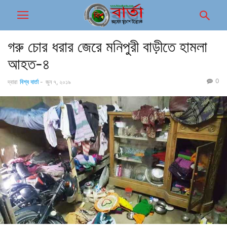
গরু চোর ধরার জেরে মনিপুরী বাড়ীতে হামলা
আহত-৪
0
দ্বারা
বিশ্ব বার্তা
-
জুন ৭, ২০১৯