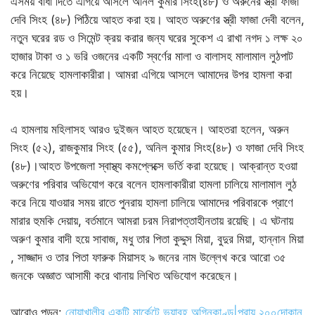
এসময় বাধা দিতে এগিয়ে আসলে অনিল কুমার সিংহ(৪৮) ও অরুনের স্ত্রী ফাজা
দেবি সিংহ (৪৮) পিঠিয়ে আহত করা হয়। আহত অরুণের স্ত্রী ফাজা দেবী বলেন,
নতুন ঘরের রড ও সিমেন্ট ক্রয় করার জন্য ঘরের সুকেশ এ রাখা নগদ ১ লক্ষ ২০
হাজার টাকা ও ১ ভরি ওজনের একটি স্বর্ণের মালা ও বালাসহ মালামাল লুঠপাট
করে নিয়েছে হামলাকারীরা। আমরা এগিয়ে আসলে আমাদের উপর হামলা করা
হয়।
এ হামলায় মহিলাসহ আরও দুইজন আহত হয়েছেন। আহতরা হলেন, অরুন
সিংহ (৫২), রাজকুমার সিংহ (৫৫), অনিল কুমার সিংহ(৪৮) ও ফাজা দেবি সিংহ
(৪৮)।আহত উপজেলা স্বাস্থ্য কমপ্লেক্সে ভর্তি করা হয়েছে। আক্রান্ত হওয়া
অরুণের পরিবার অভিযোগ করে বলেন হামলাকারীরা হামলা চালিয়ে মালামাল লুঠ
করে নিয়ে যাওয়ার সময় রাতে পুনরায় হামলা চালিয়ে আমাদের পরিবারকে প্রাণে
মারার হুমকি দেয়ায়, বর্তমানে আমরা চরম নিরাপত্তাহীনতায় রয়েছি। এ ঘটনায়
অরুণ কুমার বাদী হয়ে সাবাজ, মধু তার পিতা কুদ্দুস মিয়া, বুদুর মিয়া, হান্নান মিয়া
, সাজ্জাদ ও তার পিতা ফারুক মিয়াসহ ৯ জনের নাম উল্লেখ করে আরো ৩৫
জনকে অজ্ঞাত আসামী করে থানায় লিখিত অভিযোগ করেছেন।
আরোও পড়ুন:
নোয়াখালীর একটি মার্কেটে ভয়াবহ অগ্নিকাণ্ড|প্রায় ২০০দোকান