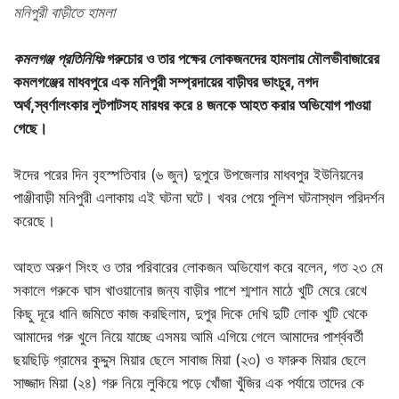
মনিপুরী বাড়ীতে হামলা
কমলগঞ্জ প্রতিনিধিঃ
গরুচোর ও তার পক্ষের লোকজনদের হামলায় মৌলভীবাজারের
কমলগঞ্জের মাধবপুরে এক মনিপুরী সম্প্রদায়ের বাড়ীঘর ভাংচুর, নগদ
অর্থ,স্বর্ণালংকার লুটপাটসহ মারধর করে ৪ জনকে আহত করার অভিযোগ পাওয়া
গেছে।
ঈদের পরের দিন বৃহস্পতিবার (৬ জুন) দুপুরে উপজেলার মাধবপুর ইউনিয়নের
পাঞ্জীবাড়ী মনিপুরী এলাকায় এই ঘটনা ঘটে। খবর পেয়ে পুলিশ ঘটনাস্থল পরিদর্শন
করেছে।
আহত অরুণ সিংহ ও তার পরিবারের লোকজন অভিযোগ করে বলেন, গত ২৩ মে
সকালে গরুকে ঘাস খাওয়ানোর জন্য বাড়ীর পাশে শ্মশান মাঠে খুটি মেরে রেখে
কিছু দূরে ধানি জমিতে কাজ করছিলাম, দুপুর দিকে দেখি দুটি লোক খুটি থেকে
আমাদের গরু খুলে নিয়ে যাচ্ছে এসময় আমি এগিয়ে গেলে আমাদের পার্শ্ববর্তী
ছয়ছিড়ি গ্রামের কুদ্দুস মিয়ার ছেলে সাবাজ মিয়া (২৩) ও ফারুক মিয়ার ছেলে
সাজ্জাদ মিয়া (২৪) গরু নিয়ে লুকিয়ে পড়ে খোঁজা খুঁজির এক পর্যায়ে তাদের কে