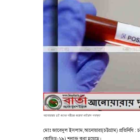
আনোয়ারায় দুই জনের শরীরের করোনা ভাইরাস শনাক্ত
মোঃ জাবেদুল ইসলাম,আনোয়ারা(চট্টগ্রাম) প্রতিনিধি 
কোভিড-১৯) শনাক্ত করা হয়েছে।