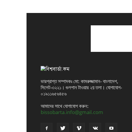
ভারপ্রাপ্ত সম্পাদকঃ মো: কামরুজ্জামান- বাংলাদেশ,
সিলেট-৩২২১। গুলশান টাওয়ার ২য় তলা। যোগাযোগ-
০১৯১১৬৫৬৪৫৬
আমাদের সাথে যোগাযোগ করুন:
bissobarta.info@gmail.com