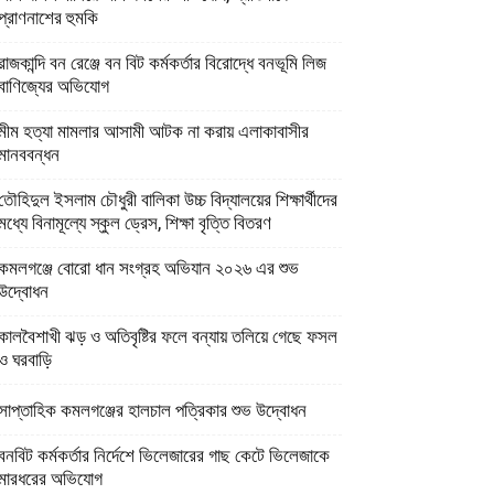
প্রাণনাশের হুমকি
রাজকান্দি বন রেঞ্জে বন বিট কর্মকর্তার বিরোদ্ধে বনভূমি লিজ
বাণিজ্যের অভিযোগ
মীম হত্যা মামলার আসামী আটক না করায় এলাকাবাসীর
মানববন্ধন
তৌহিদুল ইসলাম চৌধুরী বালিকা উচ্চ বিদ্যালয়ের শিক্ষার্থীদের
মধ্যে বিনামূল্যে স্কুল ড্রেস, শিক্ষা বৃত্তি বিতরণ
কমলগঞ্জে বোরো ধান সংগ্রহ অভিযান ২০২৬ এর শুভ
উদ্বোধন
কালবৈশাখী ঝড় ও অতিবৃষ্টির ফলে বন্যায় তলিয়ে গেছে ফসল
ও ঘরবাড়ি
সাপ্তাহিক কমলগঞ্জের হালচাল পত্রিকার শুভ উদ্বোধন
বনবিট কর্মকর্তার নির্দেশে ভিলেজারের গাছ কেটে ভিলেজাকে
মারধরের অভিযোগ