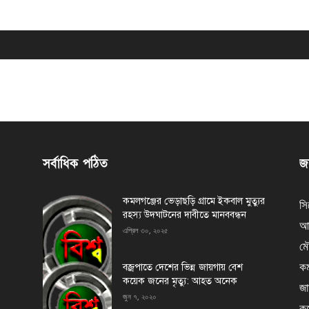
সর্বাধিক পঠিত
জন
কমলগঞ্জের ভেড়াছড়ি গ্রামে ইকবাল মুত্যুর
সি
রহস্য উদঘাটনের দাবীতে মানববন্ধন
আর
এপ্রিল ৩০, ২০২৫
মৌ
কম
বজ্রপাতে দেশের ভিন্ন জায়গায় বেশ
কয়েক জনের মৃত্যু: আহত অনেক
জা
জুন ৭, ২০২০
কর