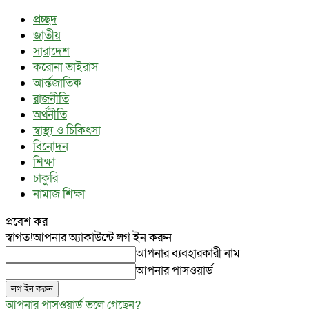
প্রচ্ছদ
জাতীয়
সারাদেশ
করোনা ভাইরাস
আর্ন্তজাতিক
রাজনীতি
অর্থনীতি
স্বাস্থ্য ও চিকিৎসা
বিনোদন
শিক্ষা
চাকুরি
নামাজ শিক্ষা
প্রবেশ কর
স্বাগত!
আপনার অ্যাকাউন্টে লগ ইন করুন
আপনার ব্যবহারকারী নাম
আপনার পাসওয়ার্ড
আপনার পাসওয়ার্ড ভুলে গেছেন?