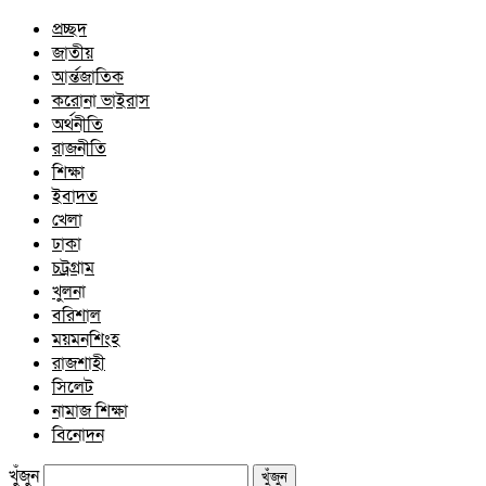
প্রচ্ছদ
জাতীয়
আর্ন্তজাতিক
করোনা ভাইরাস
অর্থনীতি
রাজনীতি
শিক্ষা
ইবাদত
খেলা
ঢাকা
চট্রগ্রাম
খুলনা
বরিশাল
ময়মনশিংহ
রাজশাহী
সিলেট
নামাজ শিক্ষা
বিনোদন
খুঁজুন