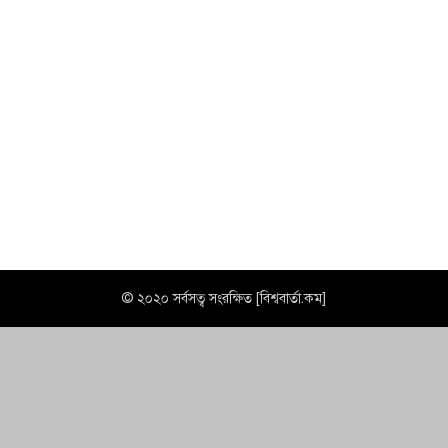
© ২০২০ সর্বসত্ব সংরক্ষিত [বিশ্ববার্তা.কম]