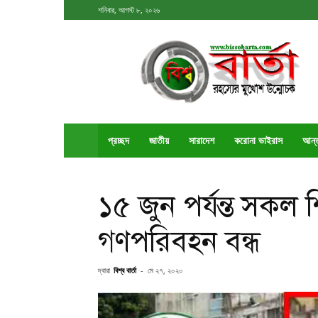
শনিবার, আগস্ট ৮, ২০২৬
বিশ্ববার্তা
প্রচ্ছদ
জাতীয়
সারাদেশ
করোনা ভাইরাস
আর্ন
১৫ জুন পর্যন্ত সকল শি
গণপরিবহন বন্ধ
দ্বারা
বিশ্ব বার্তা
-
মে ২৭, ২০২০