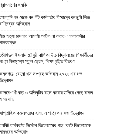
প্রাণনাশের হুমকি
রাজকান্দি বন রেঞ্জে বন বিট কর্মকর্তার বিরোদ্ধে বনভূমি লিজ
বাণিজ্যের অভিযোগ
মীম হত্যা মামলার আসামী আটক না করায় এলাকাবাসীর
মানববন্ধন
তৌহিদুল ইসলাম চৌধুরী বালিকা উচ্চ বিদ্যালয়ের শিক্ষার্থীদের
মধ্যে বিনামূল্যে স্কুল ড্রেস, শিক্ষা বৃত্তি বিতরণ
কমলগঞ্জে বোরো ধান সংগ্রহ অভিযান ২০২৬ এর শুভ
উদ্বোধন
কালবৈশাখী ঝড় ও অতিবৃষ্টির ফলে বন্যায় তলিয়ে গেছে ফসল
ও ঘরবাড়ি
সাপ্তাহিক কমলগঞ্জের হালচাল পত্রিকার শুভ উদ্বোধন
বনবিট কর্মকর্তার নির্দেশে ভিলেজারের গাছ কেটে ভিলেজাকে
মারধরের অভিযোগ