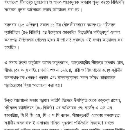
বাংলাদেশ সীমান্তে চূরাচালান ও মাদক পাচারমূলক অপরাধ শূন্য করতে বিজিবি”র
সচেতনা মূলক আলোচনা সভার আয়োজন করা হয়।
মঙ্গলবার (১৫ এপ্রিল) সকাল ১১ টায় মৌলভীবাজারের কমলগঞ্জে শ্রীমঙ্গল
ব্যাটালিয়ন (৪৬ বিজিবি) এর উদ্যোগে মোকাবিল বিত্তপি’র দায়িত্বপূর্ণ এলাকা
কমলগঞ্জ উপজেলার গোলের হাওর ঈদগা মাঠ প্রাঙ্গনে এই সভার আয়োজন করা
হয়েছিল।
এ সময়ে উক্ত অনুষ্ঠানে অবৈধ অনুপ্রবেশ, আন্তরাষ্ট্রীয় সীমান্ত অপরাধ রোধ,
সীমান্তের শুন্য লাইনে গবাদি পশু না চড়ানো, নারী ও শিশু পাচার বন্ধে স্থানীয়
জনসাধারণকে প্রেরণা প্রদান এবং মাদকদ্রব্যসহ সকল অবৈধ চোরাচালান
প্রতিরোধের বিষয় আলোচনা করা হয়।
উক্ত আলোচনা সভায় প্রধান অতিথি হিসেবে উপস্থিত থেকে বক্তব্য রাখেন,
শ্রীমঙ্গল ব্যাটালিয়ন (৪৬ বিজিবি) এর অধিনায়ক লে: কর্নেল এ এস এম
জাকারিয়া, পি বি জি এম, পি এ স সি বলেন, সীমান্তবর্তী এলাকায় বসবাসরত
স্থানীয় জনসাধারণই এলাকার শান্তি-শৃঙ্খলা পরিস্থিতি নিয়ন্ত্রণে রাখতে