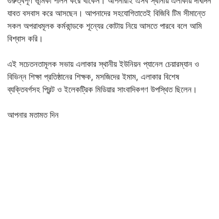
গুরুত্বপূর্ণ ভূমিকা পালন করে থাকেন। আপনারাই এসব স্থানীয় এলাকায় দীর্ঘদিন
যাবত বসবাস করে আসছেন। আপনাদের সহযোগিতাতেই বিজিবি টিম সীমান্তে
সকল অপরাধমূলক কর্মকান্ডকে শূন্যের কোটায় নিয়ে আসতে পারবে বলে আমি
বিশ্বাস করি।
এই সচেতনতামূলক সভায় এলাকার স্থানীয় ইউনিয়ন প্যানেল চেয়ারম্যান ও
বিভিন্ন শিক্ষা প্রতিষ্ঠানের শিক্ষক, মসজিদের ইমাম, এলাকার বিশেষ
ব্যক্তিবর্গসহ প্রিন্ট ও ইলেকট্রিক মিডিয়ার সাংবাদিকগণ উপস্থিত ছিলেন।
আপনার মতামত দিন