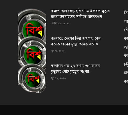
কমলগঞ্জের ভেড়াছড়ি গ্রামে ইকবাল মুত্যুর
সি
রহস্য উদঘাটনের দাবীতে মানববন্ধন
আর
এপ্রিল ৩০, ২০২৫
মৌ
কম
বজ্রপাতে দেশের ভিন্ন জায়গায় বেশ
কয়েক জনের মৃত্যু: আহত অনেক
জা
জুন ৭, ২০২০
কর
চট
করোনায় গত ২৪ ঘণ্টায় ৩৭ জনের
মৃত্যুসহ মোট মৃত্যেুর সংখ্যা...
ঢা
জুন ১১, ২০২০
কম