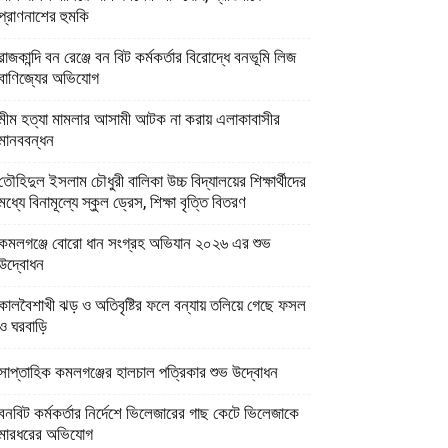
প্রাণনাশের হুমকি
রাজকান্দি বন রেঞ্জে বন বিট কর্মকর্তার বিরোদ্ধে বনভূমি লিজ
বাণিজ্যের অভিযোগ
মীম হত্যা মামলার আসামী আটক না করায় এলাকাবাসীর
মানববন্ধন
তৌহিদুল ইসলাম চৌধুরী বালিকা উচ্চ বিদ্যালয়ের শিক্ষার্থীদের
মধ্যে বিনামূল্যে স্কুল ড্রেস, শিক্ষা বৃত্তি বিতরণ
কমলগঞ্জে বোরো ধান সংগ্রহ অভিযান ২০২৬ এর শুভ
উদ্বোধন
কালবৈশাখী ঝড় ও অতিবৃষ্টির ফলে বন্যায় তলিয়ে গেছে ফসল
ও ঘরবাড়ি
সাপ্তাহিক কমলগঞ্জের হালচাল পত্রিকার শুভ উদ্বোধন
বনবিট কর্মকর্তার নির্দেশে ভিলেজারের গাছ কেটে ভিলেজাকে
মারধরের অভিযোগ