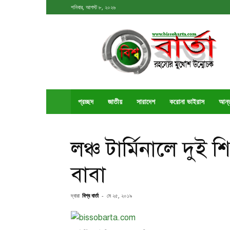
শনিবার, আগস্ট ৮, ২০২৬
বিশ্ববার্তা
প্রচ্ছদ
জাতীয়
সারাদেশ
করোনা ভাইরাস
আর্ন
লঞ্চ টার্মিনালে দুই 
বাবা
দ্বারা
বিশ্ব বার্তা
-
মে ২৫, ২০১৯