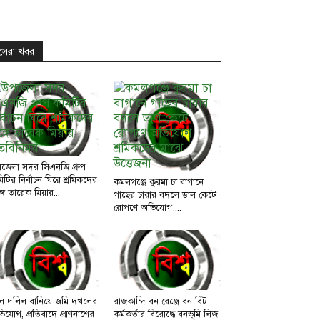
সেরা খবর
জেলা সদর সিএনজি গ্রুপ
িটির নির্বাচন ঘিরে শ্রমিকদের
কমলগঞ্জে কুরমা চা বাগানে
্গে তারেক মিয়ার...
গাছের চারার বদলে ডাল কেটে
রোপণে অভিযোগ:...
ল দলিল বানিয়ে জমি দখলের
রাজকান্দি বন রেঞ্জে বন বিট
িযোগ, প্রতিবাদে প্রাণনাশের
কর্মকর্তার বিরোদ্ধে বনভূমি লিজ