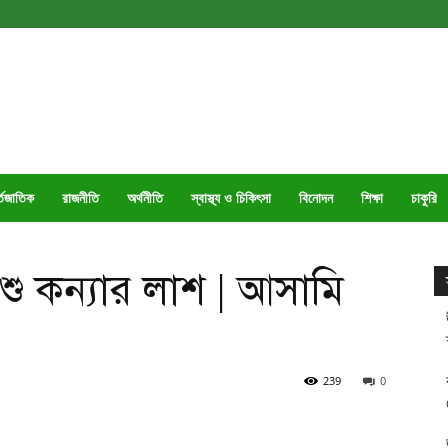
্তজাতিক
রাজনীতি
অর্থনীতি
স্বাস্থ্য ও চিকিৎসা
বিনোদন
শিক্ষা
চাকুরি
শিশু কন্যার লাশ | আসামি
239
0