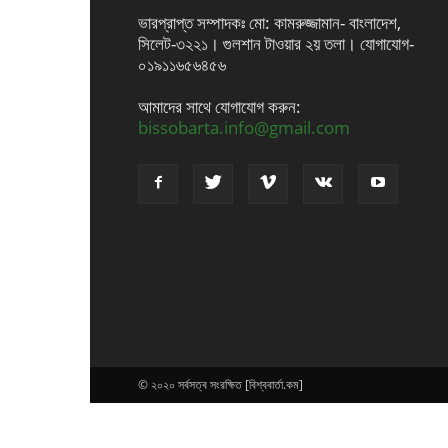
ভারপ্রাপ্ত সম্পাদকঃ মো: কামরুজ্জামান- বাংলাদেশ,
সিলেট-৩২২১। গুলশান টাওয়ার ২য় তলা। যোগাযোগ-
০১৯১১৬৫৬৪৫৬
আমাদের সাথে যোগাযোগ করুন:
bissobarta.info@gmail.com
© ২০২০ সর্বসত্ব সংরক্ষিত [বিশ্ববার্তা.কম]