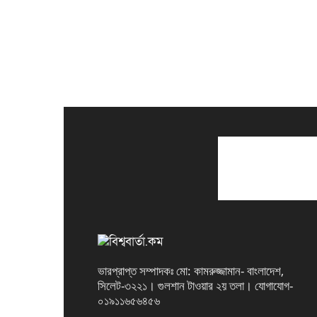
ভারপ্রাপ্ত সম্পাদকঃ মো: কামরুজ্জামান- বাংলাদেশ,
সিলেট-৩২২১। গুলশান টাওয়ার ২য় তলা। যোগাযোগ-
০১৯১১৬৫৬৪৫৬