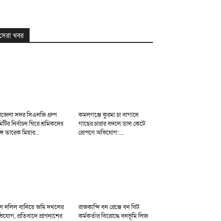
সেরা খবর
জেলা সদর সিএনজি গ্রুপ
কমলগঞ্জে কুরমা চা বাগানে
িটির নির্বাচন ঘিরে শ্রমিকদের
গাছের চারার বদলে ডাল কেটে
্গে তারেক মিয়ার...
রোপণে অভিযোগ:...
ল দলিল বানিয়ে জমি দখলের
রাজকান্দি বন রেঞ্জে বন বিট
িযোগ, প্রতিবাদে প্রাণনাশের
কর্মকর্তার বিরোদ্ধে বনভূমি লিজ