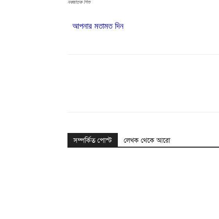
নবজাতক শিশু
আপনার মতামত দিন
Share
সম্পর্কিত পোস্ট
লেখক থেকে আরো