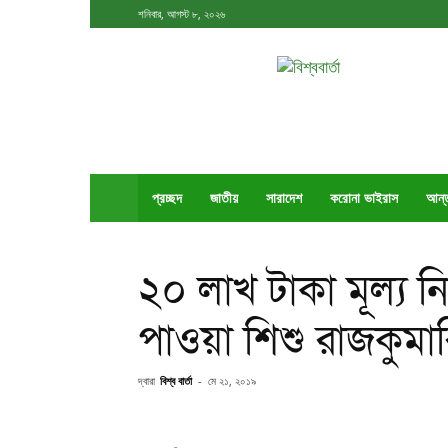
শনিবার, আগস্ট ৮, ২০২৬
বিশ্ববার্তা
প্রচ্ছদ
জাতীয়
সারাদেশ
করোনা ভাইরাস
আর্ন
২০ লাখ টাকা মূল্য নি
পাওয়া শিশু রাজকুমা
দ্বারা
বিশ্ব বার্তা
-
মে ২১, ২০১৯