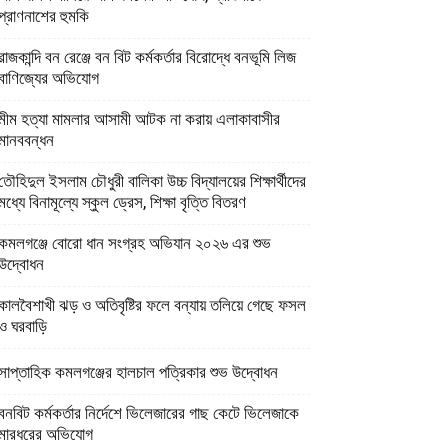
প্রাণনাশের হুমকি
রাজকান্দি বন রেঞ্জে বন বিট কর্মকর্তার বিরোদ্ধে বনভূমি লিজ
বাণিজ্যের অভিযোগ
মীম হত্যা মামলার আসামী আটক না করায় এলাকাবাসীর
মানববন্ধন
তৌহিদুল ইসলাম চৌধুরী বালিকা উচ্চ বিদ্যালয়ের শিক্ষার্থীদের
মধ্যে বিনামূল্যে স্কুল ড্রেস, শিক্ষা বৃত্তি বিতরণ
কমলগঞ্জে বোরো ধান সংগ্রহ অভিযান ২০২৬ এর শুভ
উদ্বোধন
কালবৈশাখী ঝড় ও অতিবৃষ্টির ফলে বন্যায় তলিয়ে গেছে ফসল
ও ঘরবাড়ি
সাপ্তাহিক কমলগঞ্জের হালচাল পত্রিকার শুভ উদ্বোধন
বনবিট কর্মকর্তার নির্দেশে ভিলেজারের গাছ কেটে ভিলেজাকে
মারধরের অভিযোগ