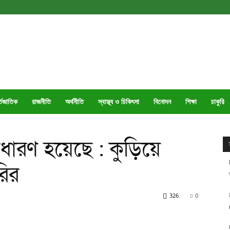
্তজাতিক
রাজনীতি
অর্থনীতি
স্বাস্থ্য ও চিকিৎসা
বিনোদন
শিক্ষা
চাকুরি
ধারণ হয়েছে : কুড়িয়ে
রির
326
0