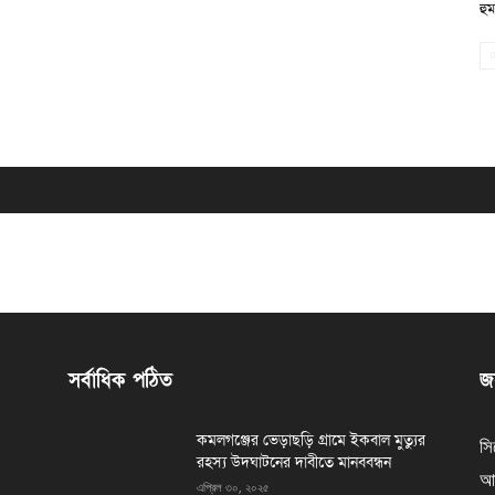
হু
সর্বাধিক পঠিত
জন
কমলগঞ্জের ভেড়াছড়ি গ্রামে ইকবাল মুত্যুর
সি
রহস্য উদঘাটনের দাবীতে মানববন্ধন
আর
এপ্রিল ৩০, ২০২৫