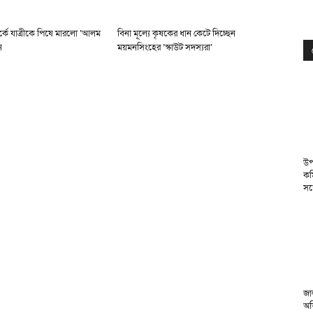
র্কে যাত্রীকে পিষে মারলো ‘আলম
বিনা মূল্যে কৃষকের ধান কেটে দিচ্ছেন
ন
ময়মনসিংহের ‘স্কাউট সদস্যরা’
উপ
কম
সঙ
জা
অভ