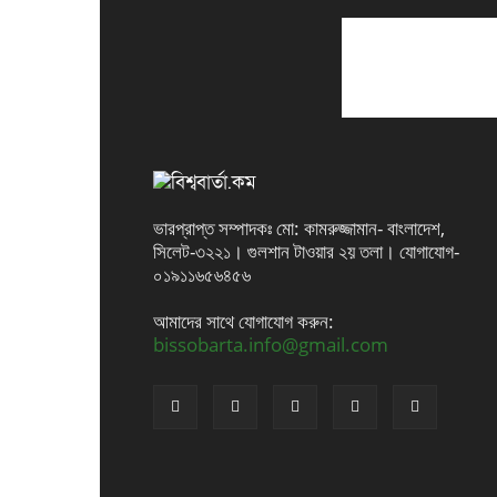
ভারপ্রাপ্ত সম্পাদকঃ মো: কামরুজ্জামান- বাংলাদেশ,
সিলেট-৩২২১। গুলশান টাওয়ার ২য় তলা। যোগাযোগ-
০১৯১১৬৫৬৪৫৬
আমাদের সাথে যোগাযোগ করুন:
bissobarta.info@gmail.com