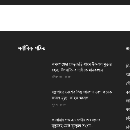
সর্বাধিক পঠিত
জন
কমলগঞ্জের ভেড়াছড়ি গ্রামে ইকবাল মুত্যুর
সি
রহস্য উদঘাটনের দাবীতে মানববন্ধন
আর
এপ্রিল ৩০, ২০২৫
মৌ
কম
বজ্রপাতে দেশের ভিন্ন জায়গায় বেশ কয়েক
জনের মৃত্যু: আহত অনেক
জা
জুন ৭, ২০২০
কর
চট
করোনায় গত ২৪ ঘণ্টায় ৩৭ জনের
মৃত্যুসহ মোট মৃত্যেুর সংখ্যা...
ঢা