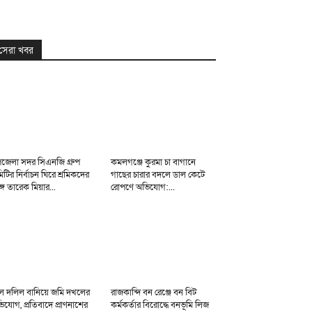
সেরা খবর
জেলা সদর সিএনজি গ্রুপ
কমলগঞ্জে কুরমা চা বাগানে
িটির নির্বাচন ঘিরে শ্রমিকদের
গাছের চারার বদলে ডাল কেটে
্গে তারেক মিয়ার...
রোপণে অভিযোগ:...
ল দলিল বানিয়ে জমি দখলের
রাজকান্দি বন রেঞ্জে বন বিট
িযোগ, প্রতিবাদে প্রাণনাশের
কর্মকর্তার বিরোদ্ধে বনভূমি লিজ