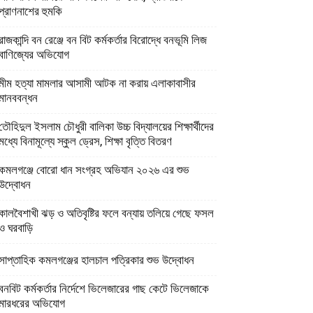
প্রাণনাশের হুমকি
রাজকান্দি বন রেঞ্জে বন বিট কর্মকর্তার বিরোদ্ধে বনভূমি লিজ
বাণিজ্যের অভিযোগ
মীম হত্যা মামলার আসামী আটক না করায় এলাকাবাসীর
মানববন্ধন
তৌহিদুল ইসলাম চৌধুরী বালিকা উচ্চ বিদ্যালয়ের শিক্ষার্থীদের
মধ্যে বিনামূল্যে স্কুল ড্রেস, শিক্ষা বৃত্তি বিতরণ
কমলগঞ্জে বোরো ধান সংগ্রহ অভিযান ২০২৬ এর শুভ
উদ্বোধন
কালবৈশাখী ঝড় ও অতিবৃষ্টির ফলে বন্যায় তলিয়ে গেছে ফসল
ও ঘরবাড়ি
সাপ্তাহিক কমলগঞ্জের হালচাল পত্রিকার শুভ উদ্বোধন
বনবিট কর্মকর্তার নির্দেশে ভিলেজারের গাছ কেটে ভিলেজাকে
মারধরের অভিযোগ