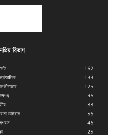
প্রিয় বিভাগ
লেট
162
্ন্তজাতিক
133
লভীবাজার
125
লগঞ্জ
96
তীয়
83
োনা ভাইরাস
56
্রগ্রাম
46
কা
25