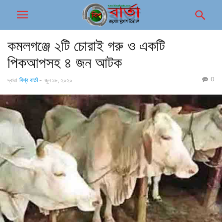
কমলগঞ্জে ২টি চোরাই গরু ও একটি
পিকআপসহ ৪ জন আটক
0
দ্বারা
বিশ্ব বার্তা
-
জুন ১৮, ২০২০