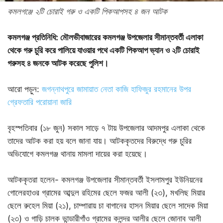
কমলগঞ্জে ২টি চোরাই গরু ও একটি পিকআপসহ ৪ জন আটক
কমলগঞ্জ প্রতিনিধি: মৌলভীবাজারের কমলগঞ্জ উপজেলার সীমান্তবর্তী এলাকা
থেকে গরু চুরি করে পালিয়ে যাওয়ার পথে একটি পিকআপ ভ্যান ও ২টি চোরাই
গরুসহ ৪ জনকে আটক করেছে পুলিশ।
আরো পড়ুন:
জগন্নাথপুরে জামায়াত নেতা কাজি হাফিজুর রহমানের উপর
গ্রেফতারি পরোয়ানা জারি
বৃহস্পতিবার (১৮ জুন) সকাল সাড়ে ৭ টায় উপজেলার আদমপুর এলাকা থেকে
তাদের আটক করা হয় বলে জানা যায়। আটককৃতদের বিরুদ্ধে গরু চুরির
অভিযোগে কমলগঞ্জ থানায় মামলা দায়ের করা হয়েছে।
আটককৃতরা হলেন- কমলগঞ্জ উপজেলার সীমান্তবর্তী ইসলামপুর ইউনিয়নের
গোলেরহাওর গ্রামের আব্দুল রহিমের ছেলে ফজর আলী (২৩), মখলিছ মিয়ার
ছেলে রুহেল মিয়া (২১), চাম্পারায় চা বাগানের হাসন মিয়ার ছেলে সাদেক মিয়া
(২৩) ও গাড়ি চালক ভান্ডারীগাঁও গ্রামের কলন্দর আলীর ছেলে জোনাব আলী