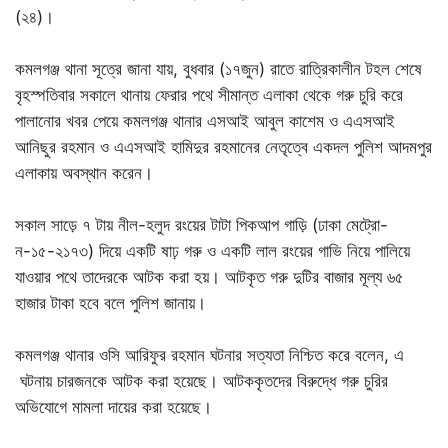
(২৪)।
কমলগঞ্জ থানা সূত্রে জানা যায়, বুধবার (১৭জুন) রাতে রাত্রিকালীন টহল শেষে
বৃহস্পতিবার সকালে থানায় ফেরার পথে সীমান্ত এলাকা থেকে গরু চুরি করে
পালানোর খবর পেয়ে কমলগঞ্জ থানার এসআই আবুল কাশেম ও এএসআই
আনিছুর রহমান ও এএসআই হামিদুর রহমানের নেতৃত্বে একদল পুলিশ আদমপুর
এলাকায় অবস্থান করেন।
সকাল সাড়ে ৭ টায় নীল-হলুদ রংয়ের টাটা পিকআপ গাড়ি (ঢাকা মেট্রো-
ন-১৫-২১৭৩) দিয়ে একটি ষাঢ় গরু ও একটি লাল রংয়ের গাভি নিয়ে পালিয়ে
যাওয়ার পথে তাদেরকে আটক করা হয়। আটকৃত গরু দুটির বাজার মূল্য ৬৫
হাজার টাকা হবে বলে পুলিশ জানায়।
কমলগঞ্জ থানার ওসি আরিফুর রহমান ঘটনার সত্যতা নিশ্চিত করে বলেন, এ
ঘটনায় চারজনকে আটক করা হয়েছে। আটককৃতদের বিরুদ্ধে গরু চুরির
অভিযোগে মামলা দায়ের করা হয়েছে।