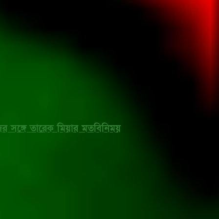
দের সঙ্গে তারেক মিয়ার মতবিনিময়