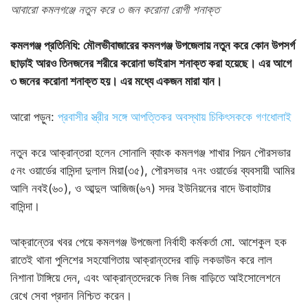
আবারো কমলগঞ্জে নতুন করে ৩ জন করোনা রোগী শনাক্ত
কমলগঞ্জ প্রতিনিধি: মৌলভীবাজারের কমলগঞ্জ উপজেলায় নতুন করে কোন উপসর্গ
ছাড়াই আরও তিনজনের শরীরে করোনা ভাইরাস শনাক্ত করা হয়েছে। এর আগে
৩ জনের করোনা শনাক্ত হয়। এর মধ্যে একজন মারা যান।
আরো পড়ুন:
প্রবাসীর স্ত্রীর সঙ্গে আপত্তিকর অবস্থায় চিকিৎসককে গণধোলাই
নতুন করে আক্রান্তরা হলেন সোনালি ব্যাংক কমলগঞ্জ শাখার পিয়ন পৌরসভার
৫নং ওয়ার্ডের বাসিন্দা দুলাল মিয়া(৩৫), পৌরসভার ৭নং ওয়ার্ডের ব্যবসায়ী আমির
আলি নবই(৬০), ও আব্দুল আজিজ(৬৭) সদর ইউনিয়নের বাদে উবাহাটার
বাসিন্দা।
আক্রান্তের খবর পেয়ে কমলগঞ্জ উপজেলা নির্বাহী কর্মকর্তা মো. আশেকুল হক
রাতেই থানা পুলিশের সহযোগিতায় আক্রান্তদের বাড়ি লকডাউন করে লাল
নিশানা টাঙ্গিয়ে দেন, এবং আক্রান্তদেরকে নিজ নিজ বাড়িতে আইসোলেশনে
রেখে সেবা প্রদান নিশ্চিত করেন।