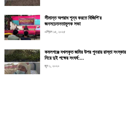
সীমান্ত অপরাধ শূন্য করতে বিজিপি’র
জনসচেতনতামূলক সভা
এপ্রিল ১৫, ২০২৫
কমলগঞ্জে দখলকৃত জমির উপর পুনরায় রাস্তা সংস্কার
নিয়ে দুই পক্ষের সংঘর্ষ:...
জুন ১, ২০২০