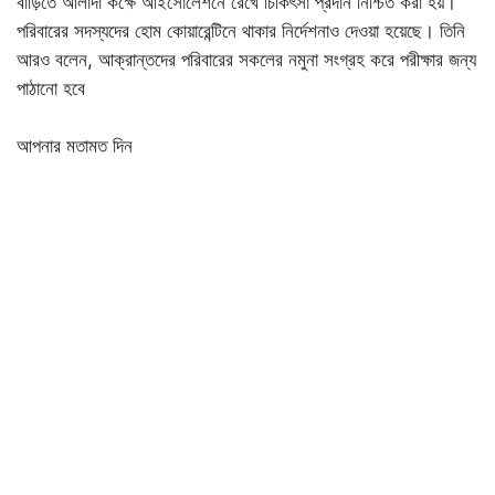
বাড়িতে আলাদা কক্ষে আইসোলেশনে রেখে চিকিৎসা প্রদান নিশ্চিত করা হয়।
পরিবারের সদস্যদের হোম কোয়ারেন্টিনে থাকার নির্দেশনাও দেওয়া হয়েছে। তিনি
আরও বলেন, আক্রান্তদের পরিবারের সকলের নমুনা সংগ্রহ করে পরীক্ষার জন্য
পাঠানো হবে
আপনার মতামত দিন