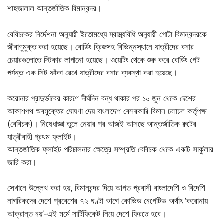
শাহজালাল আন্তর্জাতিক বিমানবন্দর।
বেবিচকের নির্দেশনা অনুযায়ী ইতোমধ্যে স্বাস্থ্যবিধি অনুযায়ী গোটা বিমানবন্দরকে
জীবাণুমুক্ত করা হয়েছে। বোর্ডিং ব্রিজসহ বিভিন্নস্থানে যাত্রীদের বসার
চেয়ারগুলোতে স্টিকার লাগানো হয়েছে। ওয়েটিং থেকে শুরু করে বোর্ডিং গেট
পর্যন্ত এক সিট ফাঁকা রেখে যাত্রীদের বসার ব্যবস্থা করা হয়েছে।
করোনার প্রাদুর্ভাবের কারণে দীর্ঘদিন বন্ধ থাকার পর ১৬ জুন থেকে দেশের
আকাশপথ অবমুক্তের ঘোষণা দেয় বাংলাদেশ বেসরকারি বিমান চলাচল কর্তৃপক্ষ
(বেবিচক)। নিষেধাজ্ঞা তুলে নেয়ার পর আজই আসছে আন্তর্জাতিক রুটের
যাত্রীবাহী প্রথম ফ্লাইট।
আন্তর্জাতিক ফ্লাইট পরিচালনার ক্ষেত্রে সম্প্রতি বেবিচক থেকে একটি সার্কুলার
জারি করা।
সেখানে উল্লেখ করা হয়, বিমানবন্দর দিয়ে আগত প্রবাসী বাংলাদেশি ও বিদেশি
নাগরিকদের দেশে প্রবেশের ৭২ ঘণ্টা আগে কোভিড নেগেটিভ অর্থাৎ ‘করোনায়
আক্রান্ত নয়’-এই মর্মে সার্টিফিকেট নিয়ে দেশে ফিরতে হবে।