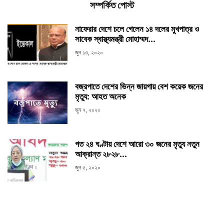
সম্পর্কিত পোস্ট
নাফেরার দেশে চলে গেলেন ১৪ দলের মুখপাত্র ও
সাবেক স্বাস্থ্যমন্ত্রী মোহাম্মদ...
জুন ১৩, ২০২০
বজ্রপাতে দেশের ভিন্ন জায়গায় বেশ কয়েক জনের
মৃত্যু: আহত অনেক
জুন ৭, ২০২০
গত ২৪ ঘণ্টায় দেশে আরো ৩০ জনের মৃত্যু নতুন
আক্রান্ত ২৮২৮...
জুন ৫, ২০২০