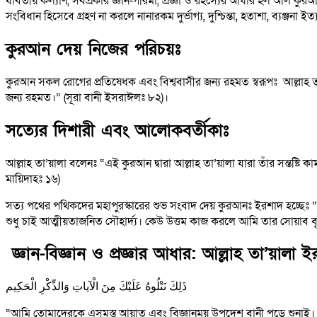
যাবতীয় কল্যাণ, সর্বপ্রকার জ্ঞান-গরিমা, প্রজ্ঞা ও রহস্যের আধার হল আল 
সংবিধান হিসেবে গ্রহণ না করলে নানারকম দুর্ভাগ্য, দুশ্চিন্তা, হতাশা, ব্যঞ্জ
কুরআন দেয় নিজের পরিচয়ঃ
কুরআন সকল রোগের প্রতিষেধক এবং বিশ্ববাসীর জন্য রহমত স্বরূপঃ আল্লাহ তা’য়ালা ইরশাদ করেনঃ وَنُنَزِّلُ مِنَ الْقُرْآنِ مَا هُوَ شِفَاءٌ وَرَحْمَةٌ لِلْمُؤْمِنِين “আমি কুরআনে 
জন্য রহমত।” (সূরা বানী ইসরাঈলঃ ৮২)।
সত্যের দিশারী এবং আলোকবর্তীকাঃ
আল্লাহ তা’য়ালা বলেনঃ “এই কুরআন দ্বারা আল্লাহ তা’য়ালা যারা তাঁর সন্তষ্
মায়িদাহঃ ১৬)
সত্য পথের পথিকদের মহাপুরস্কারের শুভ সংবাদ দেয় কুরআনঃ ইরশাদ হচ্ছেঃ “আ
শুধু চাই আত্মীয়তাজনিত সৌহার্দ্য। কেউ উত্তম কাজ করলে আমি তার সোয়াব বৃদ্
জ্ঞান-বিজ্ঞান ও প্রজ্ঞার আধার: আল্লাহ তা’য়ালা
ذَلِكَ نَتْلُوهُ عَلَيْكَ مِنَ الْآياتِ وَالذِّكْرِ الْحَكِيم
“আমি তোমাদেরকে এসমস্ত আয়াত এবং বিজ্ঞানময় উপদেশ বানী পড়ে শুনাই।