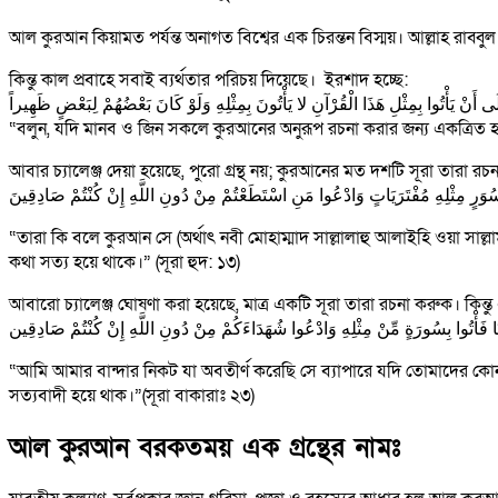
আল কুরআন কিয়ামত পর্যন্ত অনাগত বিশ্বের এক চিরন্তন বিস্ময়। আল্লাহ রাব্
কিন্তু কাল প্রবাহে সবাই ব্যর্থতার পরিচয় দিয়েছে। ইরশাদ হচ্ছে:
 أَنْ يَأْتُوا بِمِثْلِ هَذَا الْقُرْآنِ لا يَأْتُونَ بِمِثْلِهِ وَلَوْ كَانَ بَعْضُهُمْ لِبَعْضٍ ظَهِيراً
“বলুন, যদি মানব ও জিন সকলে কুরআনের অনুরূপ রচনা করার জন্য একত্রিত হয
আবার চ্যালেঞ্জ দেয়া হয়েছে, পুরো গ্রন্থ নয়; কুরআনের মত দশটি সূরা তারা র
“তারা কি বলে কুরআন সে (অর্থাৎ নবী মোহাম্মাদ সাল্লালাহু আলাইহি ওয়া 
কথা সত্য হয়ে থাকে।” (সূরা হুদ: ১৩)
আবারো চ্যালেঞ্জ ঘোষণা করা হয়েছে, মাত্র একটি সূরা তারা রচনা করুক। কিন্তু
“আমি আমার বান্দার নিকট যা অবতীর্ণ করেছি সে ব্যাপারে যদি তোমাদের কো
সত্যবাদী হয়ে থাক।”(সূরা বাকারাঃ ২৩)
আল কুরআন বরকতময় এক গ্রন্থের নামঃ