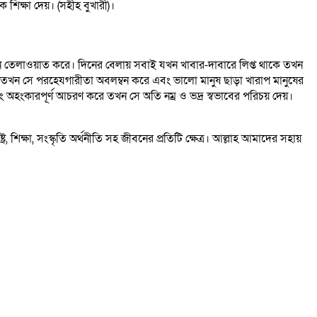
ে কুরআন শিক্ষা করে এবং অন্যকে শিক্ষা দেয়। (সহীহ বুখারী)।
আন তেলাওয়াত করে। দিনের বেলায় সবাই যখন খাবার-দাবারে লিপ্ত থাকে তখন
িশে তখন সে পরহেযগারীতা অবলম্বন করে এবং ভালো মানুষ ছাড়া খারাপ মানুষের
 অহংকারপূর্ণ আচরণ করে তখন সে অতি নম্র ও ভদ্র স্বভাবের পরিচয় দেয়।
্ষা, সংস্কৃতি অর্থনীতি সহ জীবনের প্রতিটি ক্ষেত্র। আল্লাহ আমাদের সহায়