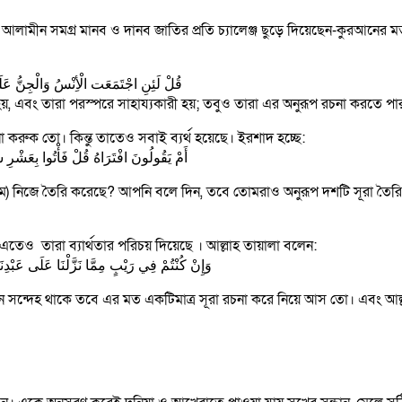
বুল আলামীন সমগ্র মানব ও দানব জাতির প্রতি চ্যালেঞ্জ ছুড়ে দিয়েছেন-কুরআনে
قُلْ لَئِنِ اجْتَمَعَت الْأِنْسُ وَالْجِنُّ عَلَى
়, এবং তারা পরস্পরে সাহায্যকারী হয়; তবুও তারা এর অনুরূপ রচনা করতে পা
চনা করুক তো। কিন্তু তাতেও সবাই ব্যর্থ হয়েছে। ইরশাদ হচ্ছে:
أَمْ يَقُولُونَ افْتَرَاهُ قُلْ فَأْتُوا بِعَشْرِ سُوَرٍ مِثْلِهِ مُفْتَرَيَاتٍ وَادْعُوا مَنِ اسْتَطَعْتُمْ مِنْ دُونِ اللَّهِ إِنْ كُنْتُمْ صَادِقِينَ
সাল্লাম) নিজে তৈরি করেছে? আপনি বলে দিন, তবে তোমরাও অনুরূপ দশটি সূরা ত
 এতেও তারা ব্যার্থতার পরিচয় দিয়েছে । আল্লাহ তায়ালা বলেন:
وَإِنْ كُنْتُمْ فِي رَيْبٍ مِمَّا نَزَّلْنَا عَلَى عَبْدِنَا فَأْتُوا بِسُورَةٍ مِّنْ مِثْلِهِ وَادْعُوا شُهَدَاءَكُمْ مِنْ دُونِ اللَّهِ إِنْ كُنْتُمْ صَادِقِين
ন সন্দেহ থাকে তবে এর মত একটিমাত্র সূরা রচনা করে নিয়ে আস তো। এবং আল্ল