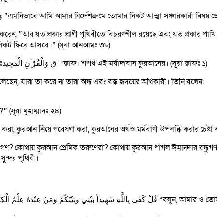
আত্বা ও জীবনের স্পন্দনঃ আল্লাহ বলেনঃ وَكَذَلِكَ أَوْحَيْنَا إِلَيْكَ رُوحاً مِنْ أَمْرِنَا “এমনিভাবে আমি আমার নির্দেশক্রমে তোমার নিকট আত্
 করেন, “আর যত প্রকার প্রাণী পৃথিবীতে বিচরণশীল রয়েছে এবং যত প্রকার পাখি
 নিকট ফিরে আসবে।” (সূরা আনআমঃ ৩৮)
আল্লাহ নিজেই কুরআনের শপথ করে বলেছেন, তা অতি মর্যাদাবানঃ তিনি বলেনঃق وَالْقُرْآنِ الْمَجِيد “ক্বাফ। শপথ এই মর্যাদাবান কুরআনের। (সূরা ক্বাফঃ ১)
বলেছেন, যারা তা করে না তারা অন্ধ এবং বদ্ধ হৃদয়ের অধিকারী। তিনি বলেন:
 (সূরা মুহাম্মাদঃ ২৪)
করা, কুরআন নিয়ে গবেষণা করা, কুরআনের অর্থও মর্মবাণী উপলব্ধি করার চেষ্টা
গণ? কোথায় কুরআন প্রেমিক তরুণেরা? কোথায় কুরআন পাগল ঈমানদার বন্ধুগণ?
ন্দর পৃথিবী।