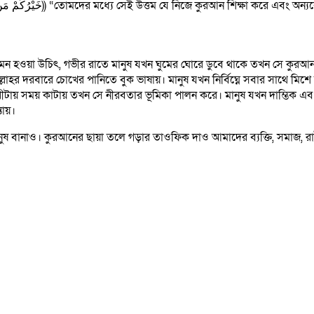
রাসূলুল্লাহ (সাল্লালাহু আলাইহি ওয়া সাল্লাম) বলছেনেঃ ((خَيْرُكُمْ مَنْ تَعَلَّمَ الْقُرْآنَ وَعَلَّمَه)) “তোমদের মধ্যে সেই উত্তম যে নিজ
তো এমন হওয়া উচিৎ, গভীর রাতে মানুষ যখন ঘুমের ঘোরে ডুবে থাকে তখন সে কুর
ল্লাহর দরবারে চোখের পানিতে বুক ভাষায়। মানুষ যখন নির্বিঘ্নে সবার সাথে ম
রীটায় সময় কাটায় তখন সে নীরবতার ভূমিকা পালন করে। মানুষ যখন দাম্ভিক এবং
ায়।
াও। কুরআনের ছায়া তলে গড়ার তাওফিক দাও আমাদের ব্যক্তি, সমাজ, রাষ্ট্র, শিক