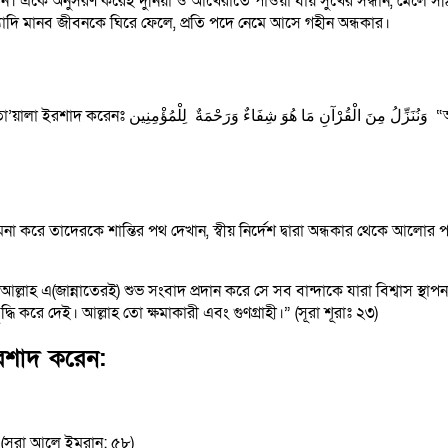
কুরআন। একে অনুসরণ করেই দুনিয়া ও আখেরাতে পাওয়া যায় সুখের সন্ধান, মেলে
না ইত্যাদি মানব জীবনকে ঘিরে ফেলে, প্রতি পদে নেমে আসে গহীন অন্ধকার।
এমন বিষয় নাযিল করি যা রোগের প্রতিষেধক এবং মুমিনদের
টি কামনা করে তাদেরকে শান্তির পথ দেখান, স্বীয় নির্দেশ দ্বারা অন্ধকার থেকে
ল্লাহ এ(জান্নাতেরই) শুভ সংবাদ প্রদান করে সে সব বান্দাকে যারা বিশ্বাস স্
ধি করে দেই। আল্লাহ তো ক্ষমাকারী এবং গুণগ্রাহী।” (সূরা শূরাঃ ২৩)
 ইরশাদ করেন:
 (সূরা আলে ইমরান: ৫৮)