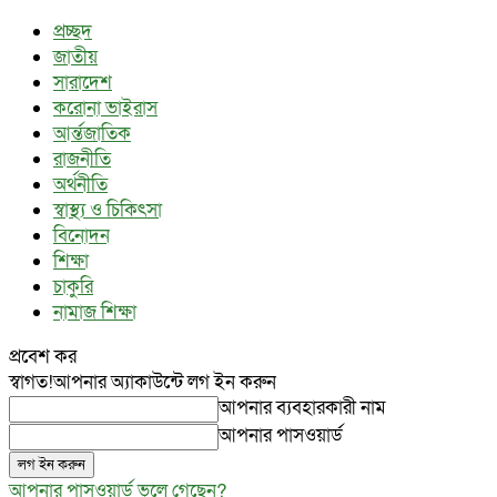
প্রচ্ছদ
জাতীয়
সারাদেশ
করোনা ভাইরাস
আর্ন্তজাতিক
রাজনীতি
অর্থনীতি
স্বাস্থ্য ও চিকিৎসা
বিনোদন
শিক্ষা
চাকুরি
নামাজ শিক্ষা
প্রবেশ কর
স্বাগত!
আপনার অ্যাকাউন্টে লগ ইন করুন
আপনার ব্যবহারকারী নাম
আপনার পাসওয়ার্ড
আপনার পাসওয়ার্ড ভুলে গেছেন?