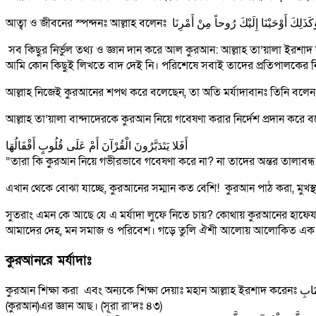
সব কিছুর নির্ভুল তথ্য ও জ্ঞান দান করে আল কুরআন: আল্লাহ তা’য়ালা ইরশাদ
আমি কোন কিছুই লিখতে বাদ দেই নি। পরিশেষে সবাই তাদের প্রতিপালকের
আল্লাহ তা’য়ালা বান্দাদেরকে কুরআন নিয়ে গবেষণা করার নির্দেশ প্রদান করে 
أَفَلا يَتَدَبَّرُونَ الْقُرْآنَ أَمْ عَلَى قُلُوبٍ أَقْفَالُهَا
“তারা কি কুরআন নিয়ে গভীরভাবে গবেষণা করে না? না তাদের অন্তর তালাবন্ধ?”
এখান থেকে বোঝা যাচ্ছে, কুরআনের সম্মান কত বেশি! কুরআন পাঠ করা, মুখস্থ 
সুতরাং এমন কে আছে যে এ মর্যাদা লুফে নিতে চায়? কোথায় কুরআনের হাফেয
আমাদের দেহ, মন সমাজ ও পরিবেশ। গড়ে তুলি ঐশী আলোয় আলোকিত এক সু
কুরআনরে মর্যাদাঃ
কুরআন শিক্ষা করা এবং অন্যকে শিক্ষা দেয়াঃ মহান আল্লাহ ইরশাদ করেনঃ قُلْ كَفَى بِاللَّهِ شَهِيداً بَيْنِي وَبَيْنَكُمْ وَمَنْ عِنْدَهُ عِلْمُ الْكِتَابِ “বলুন, আমার ও তোমাদের মধ্যে সাক্ষী হিসেবে আল্লাহই যথেষ্ট এবং ঐ ব্যক্তি যার কাছে কিতাব
(কুরআন)এর জ্ঞান আছ। (সূরা রা’দঃ ৪৩)